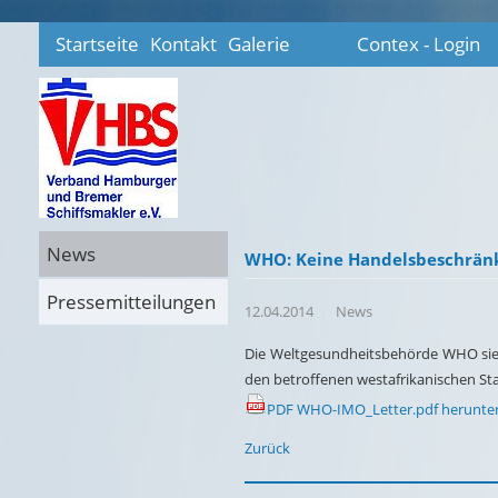
Startseite
Kontakt
Galerie
Contex - Login
News
WHO: Keine Handelsbeschrän
Pressemitteilungen
12.04.2014
News
Die Weltgesundheitsbehörde WHO sieh
den betroffenen westafrikanischen St
PDF WHO-IMO_Letter.pdf herunte
Zurück