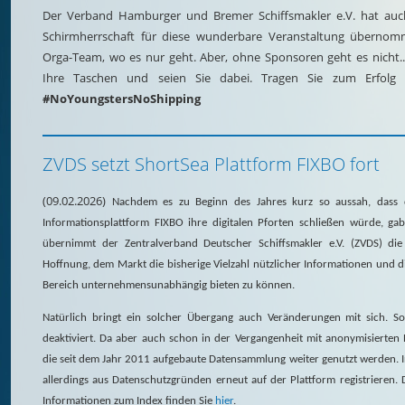
Der Verband Hamburger und Bremer Schiffsmakler e.V. hat auch
Schirmherrschaft für diese wunderbare Veranstaltung überno
Orga-Team, wo es nur geht. Aber, ohne Sponsoren geht es nicht..
Ihre Taschen und seien Sie dabei. Tragen Sie zum Erfolg d
#NoYoungstersNoShipping
ZVDS setzt ShortSea Plattform FIXBO fort
(09.02.2026)
Nachdem es zu Beginn des Jahres kurz so aussah, dass d
Informationsplattform FIXBO ihre digitalen Pforten schließen würde, g
übernimmt der Zentralverband Deutscher Schiffsmakler e.V. (ZVDS) die
Hoffnung, dem Markt die bisherige Vielzahl nützlicher Informationen und 
Bereich unternehmensunabhängig bieten zu können.
Natürlich bringt ein solcher Übergang auch Veränderungen mit sich. 
deaktiviert. Da aber auch schon in der Vergangenheit mit anonymisierten
die seit dem Jahr 2011 aufgebaute Datensammlung weiter genutzt werden. 
allerdings aus Datenschutzgründen erneut auf der Plattform registrieren.
Informationen zum Index finden Sie
hier
.