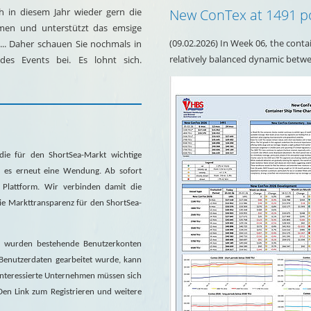
 in diesem Jahr wieder gern die
New ConTex at 1491 p
mmen und unterstützt das emsige
(09.02.2026) In Week 06, the contai
... Daher schauen Sie nochmals in
relatively balanced dynamic betw
es Events bei. Es lohnt sich.
ie für den ShortSea-Markt wichtige
ab es erneut eine Wendung. Ab sofort
 Plattform. Wir verbinden damit die
die Markttransparenz für den ShortSea-
So wurden bestehende Benutzerkonten
 Benutzerdaten gearbeitet wurde, kann
Interessierte Unternehmen müssen sich
 Den Link zum Registrieren und weitere