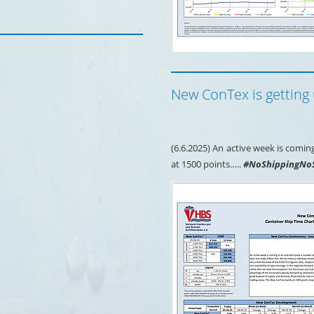
New ConTex is getting up
(6.6.2025) An active week is comi
at 1500 points…..
#NoShippingNo