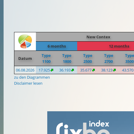
New Contex
6 months
12 months
Type
Type
Type
Type
Typ
Datum
1100
1800
2500
2700
3500
06.08.2026
17.925
36.193
35.677
38.123
43.570
zu den Diagrammen
Disclaimer lesen