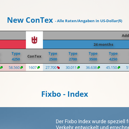
New ConTex
- Alle Raten/Angaben in US-Dollar($)
Add
24 months
e
Type
Type
Type
Type
Type
ConTex
4250
2500
2700
3500
4250
58.560
1607
27.700
30.011
36.638
45.150
5
Fixbo - Index