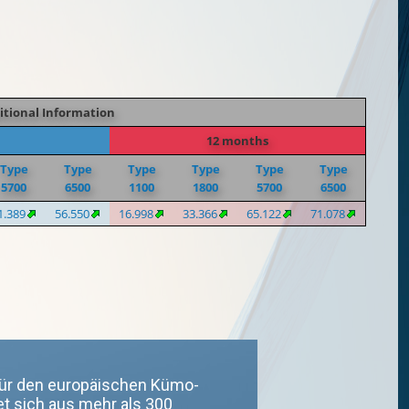
itional Information
12 months
Type
Type
Type
Type
Type
Type
5700
6500
1100
1800
5700
6500
1.389
56.550
16.998
33.366
65.122
71.078