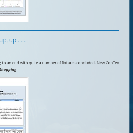
, up.......
ng to an end with quite a number of fixtures concluded. New ConTex
Shopping