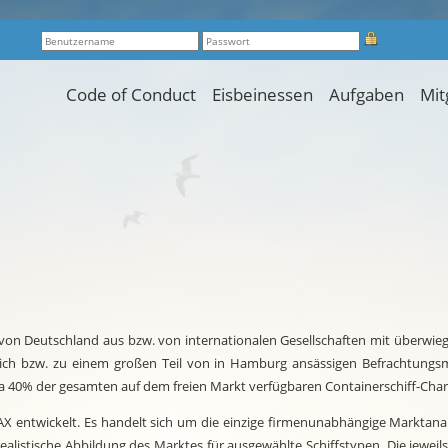
Code of Conduct
Eisbeinessen
Aufgaben
Mit
n Deutschland aus bzw. von internationalen Gesellschaften mit überwiegen
eßlich bzw. zu einem großen Teil von in Hamburg ansässigen Befrachtungsm
wa 40% der gesamten auf dem freien Markt verfügbaren Containerschiff-Cha
ntwickelt. Es handelt sich um die einzige firmenunabhängige Marktanalyse
listische Abbildung des Marktes für ausgewählte Schiffstypen. Die jeweils