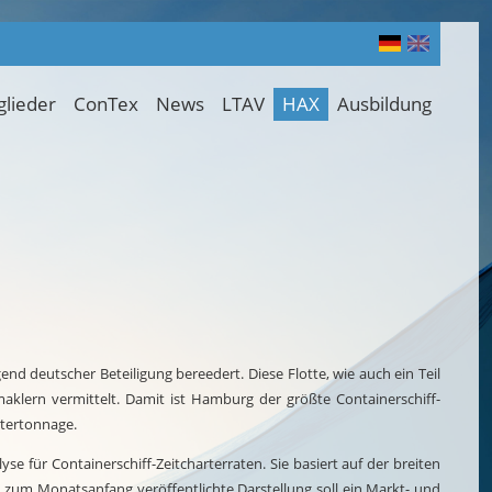
glieder
ConTex
News
LTAV
HAX
Ausbildung
d deutscher Beteiligung bereedert. Diese Flotte, wie auch ein Teil
aklern vermittelt. Damit ist Hamburg der größte Containerschiff-
rtertonnage.
 für Containerschiff-Zeitcharterraten. Sie basiert auf der breiten
 zum Monatsanfang veröffentlichte Darstellung soll ein Markt- und