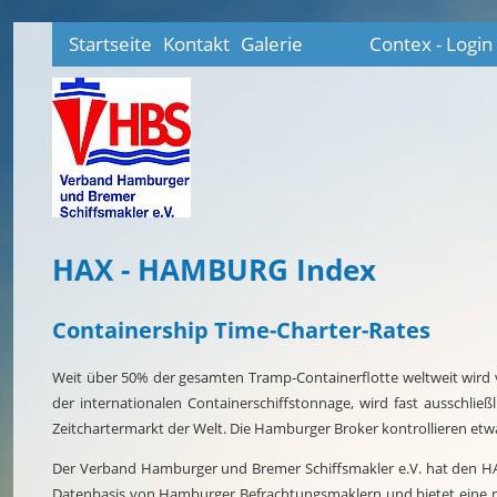
Startseite
Kontakt
Galerie
Contex - Login
HAX - HAMBURG Index
Containership Time-Charter-Rates
Weit über 50% der gesamten Tramp-Containerflotte weltweit wird vo
der internationalen Containerschiffstonnage, wird fast ausschli
Zeitchartermarkt der Welt. Die Hamburger Broker kontrollieren et
Der Verband Hamburger und Bremer Schiffsmakler e.V. hat den HAX e
Datenbasis von Hamburger Befrachtungsmaklern und bietet eine rea