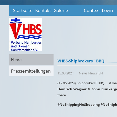
Startseite
Kontakt
Galerie
Contex - Login
News
VHBS-Shipbrokers´ BBQ............
Pressemitteilungen
15.03.2024
News News_EN
(17.06.2024) Shipbrokers´BBQ..... it w
Heinrich Wegner & Sohn Bunkerge
there
#NoShippingNoShopping #NoShipb