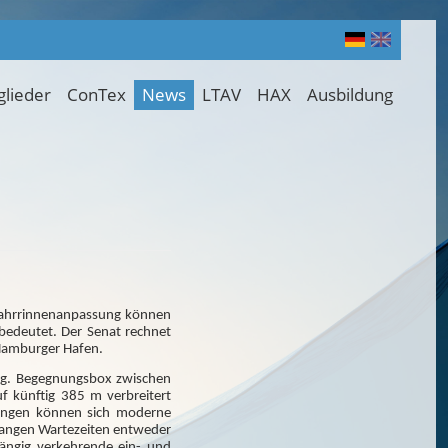
glieder
ConTex
News
LTAV
HAX
Ausbildung
e Fahrrinnenanpassung können
 bedeutet. Der Senat rechnet
 Hamburger Hafen.
 sog. Begegnungsbox zwischen
f künftig 385 m verbreitert
ungen können sich moderne
 langen Wartezeiten entweder
ängig verkehrende ein- und