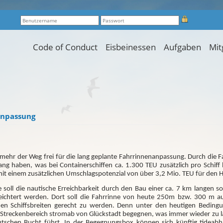
Code of Conduct
Eisbeinessen
Aufgaben
Mit
anpassung
nmehr der Weg frei für die lang geplante Fahrrinnenanpassung. Durch di
gang haben, was bei Containerschiffen ca. 1.300 TEU zusätzlich pro Schiff
 mit einem zusätzlichen Umschlagspotenzial von über 3,2 Mio. TEU für den
 soll die nautische Erreichbarkeit durch den Bau einer ca. 7 km langen
eichtert werden. Dort soll die Fahrrinne von heute 250m bzw. 300 m au
 Schiffsbreiten gerecht zu werden. Denn unter den heutigen Beding
m Streckenbereich stromab von Glückstadt begegnen, was immer wieder zu
schen Bucht führt. In der Begegnungsbox können sich künftig tideabh