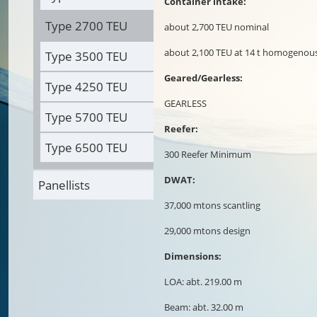
Container intake:
Type 2700 TEU
about 2,700 TEU nominal
about 2,100 TEU at 14 t homogenou
Type 3500 TEU
Geared/Gearless:
Type 4250 TEU
GEARLESS
Type 5700 TEU
Reefer:
Type 6500 TEU
300 Reefer Minimum
DWAT:
Panellists
37,000 mtons scantling
29,000 mtons design
Dimensions:
LOA: abt. 219.00 m
Beam: abt. 32.00 m