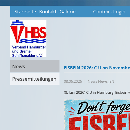
Startseite
Kontakt
Galerie
Contex - Login
News
EISBEIN 2026: C U on November
Pressemitteilungen
08.06.2026
News News_EN
(8. Juni 2026) C U in Hamburg. Eisbein 