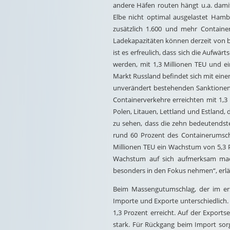
andere Häfen routen hängt u.a. dami
Elbe nicht optimal ausgelastet Hamb
zusätzlich 1.600 und mehr Contain
Ladekapazitäten können derzeit von b
ist es erfreulich, dass sich die Aufw
werden, mit 1,3 Millionen TEU und e
Markt Russland befindet sich mit ein
unverändert bestehenden Sanktionen 
Containerverkehre erreichten mit 1,3
Polen, Litauen, Lettland und Estland,
zu sehen, dass die zehn bedeutendst
rund 60 Prozent des Containerumsch
Millionen TEU ein Wachstum von 5,3 P
Wachstum auf sich aufmerksam mach
besonders in den Fokus nehmen“, erlä
Beim Massengutumschlag, der im ers
Importe und Exporte unterschiedlich.
1,3 Prozent erreicht. Auf der Export
stark. Für Rückgang beim Import sor