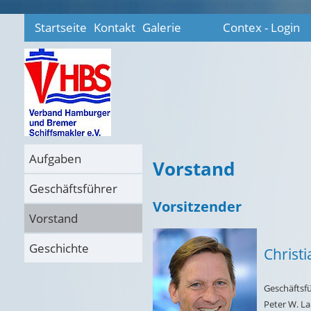
Startseite
Kontakt
Galerie
Contex - Login
Aufgaben
Vorstand
Geschäftsführer
Vorsitzender
Vorstand
Geschichte
Christ
Geschäftsfü
Peter W. L