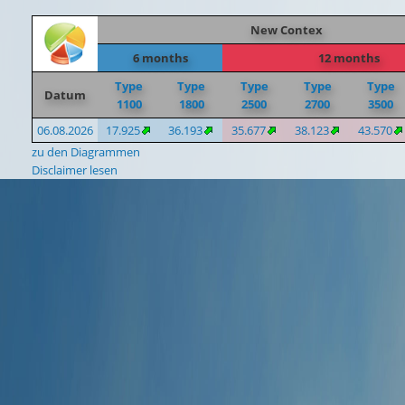
New Contex
6 months
12 months
Type
Type
Type
Type
Type
Datum
1100
1800
2500
2700
3500
06.08.2026
17.925
36.193
35.677
38.123
43.570
zu den Diagrammen
Disclaimer lesen