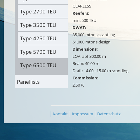
GEARLESS
Type 2700 TEU
Reefers:
min. 500 TEU
Type 3500 TEU
DWAT:
85,000 mtons scantling
Type 4250 TEU
61,000 mtons design
Dimensions:
Type 5700 TEU
LOA: abt.300.00 m
Beam: 40.00 m
Type 6500 TEU
Draft: 14.00 - 15.00 m scantling
Commission:
Panellists
2.50 %
Kontakt
Impressum
Datenschutz